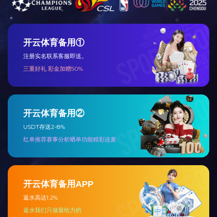
农业水利气象系统
环保气象地理信息系统
12-28
林业智慧气象信息系统平台
12-28
水利专业气象DMGIS平台
12-28